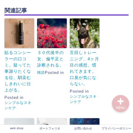
関連記事
web shop
ポートフォリオ
貼るコンシー
３０代後半の
舌回しトレー
お問い合わせ
ラーの口コ
女、偏平足と
ニング、4ヶ月
ミ。疑ってた
診断される。
目の感想。慣
事謝りたくな
れてきます。
雑談
Posted in
プライバシーポリシー
る位、馴染む
口臭が気にな
しきれいに仕
らない。
上がる。
Posted in
シンプルなスキ
Posted in
ンケア
シンプルなスキ
ンケア
MENU
web shop
ポートフォリオ
お問い合わせ
プライバシーポリシー