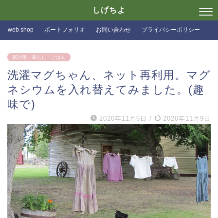
しげちよ
web shop
ポートフォリオ
お問い合わせ
プライバシーポリシー
家計簿・暮らし・ごはん
洗濯マグちゃん、ネット再利用。マグ
ネシウムを入れ替えてみました。(趣
味で)
2020年11月6日
/
2020年11月9日