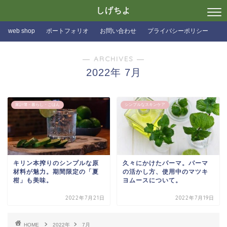
しげちよ
web shop
ポートフォリオ
お問い合わせ
プライバシーポリシー
― ARCHIVES ―
2022年 7月
家計簿・暮らし・ごはん
シンプルなスキンケア
キリン本搾りのシンプルな原
久々にかけたパーマ。パーマ
材料が魅力。期間限定の「夏
の活かし方、使用中のマツキ
柑」も美味。
ヨムースについて。
2022年7月21日
2022年7月19日
HOME
2022年
7月