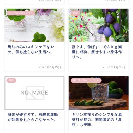
シンプルなスキンケア
雑談
馬油のみのスキンケアをや
ほぐす、伸ばす、で３ｋｇ減
め、何も塗らない生活へ。
量に成功。痩せやすい身体作
りへ。
2023年5月19日
2023年4月30日
雑談
家計簿・暮らし・ごはん
身体が硬すぎて、有酸素運動
キリン本搾りのシンプルな原
が効果をもたらさなかった。
材料が魅力。期間限定の「夏
柑」も美味。