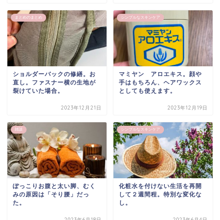
まとめのまとめ
シンプルなスキンケア
ショルダーバックの修繕。お
マミヤン アロエキス。顔や
直し。ファスナー横の生地が
手はもちろん、ヘアワックス
裂けていた場合。
としても使えます。
2023年12月21日
2023年12月19日
雑談
シンプルなスキンケア
ぽっこりお腹と太い脚、むく
化粧水を付けない生活を再開
みの原因は「そり腰」だっ
して２週間程。特別な変化な
た。
し。
2023年6月18日
2023年6月4日