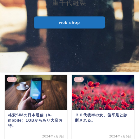
重千代縫製
web shop
雑談
雑談
格安SIMの日本通信（b-
３０代後半の女、偏平足と診
mobile）1GBからあり大変お
断される。
得。
2024年9月8日
2024年9月6日