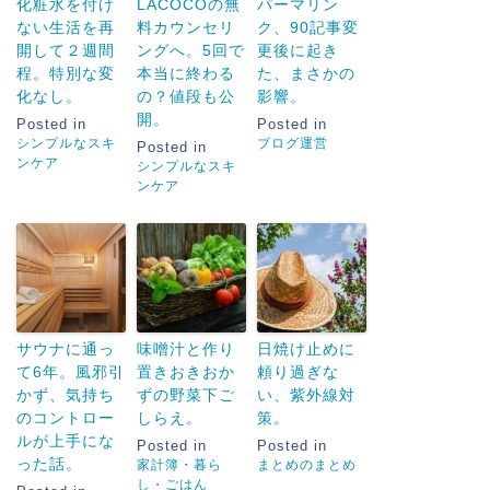
化粧水を付け
LACOCOの無
パーマリン
ない生活を再
料カウンセリ
ク、90記事変
開して２週間
ングへ。5回で
更後に起き
程。特別な変
本当に終わる
た、まさかの
化なし。
の？値段も公
影響。
開。
Posted in
Posted in
シンプルなスキ
ブログ運営
Posted in
ンケア
シンプルなスキ
ンケア
サウナに通っ
味噌汁と作り
日焼け止めに
て6年。風邪引
置きおきおか
頼り過ぎな
かず、気持ち
ずの野菜下ご
い、紫外線対
のコントロー
しらえ。
策。
ルが上手にな
Posted in
Posted in
った話。
家計簿・暮ら
まとめのまとめ
し・ごはん