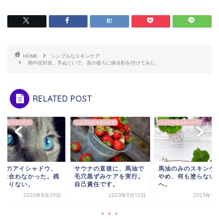
HOME
シンプルなスキンケア
熱中症対策。手ぬぐいで、首の後ろに保冷剤を付けてみた。
RELATED POST
プルなスキンケア
シンプルなスキンケア
シンプルなスキンケア
OR.のアイシャドウ、
サウナの直後に、馬油で
馬油のみのスキンケ
には合わなかった。残
毛穴黒ずみケアを実行。
やめ、何も塗らない
極まりない。
自己責任です。
へ。
2020年8月29日
2020年9月12日
2023年5