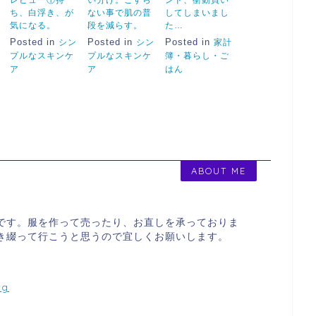
レビュー①持
い分け。こすら
ンド、衝動買い
ち、白浮き、が
ない事で肌の普
してしまいまし
気になる。
段を減らす。
た…
Posted in
Posted in
Posted in
シン
シン
家計
プルなスキンケ
プルなスキンケ
簿・暮らし・ご
ア
ア
はん
ABOUT ME
製です。服を作って売ったり、お直しを承っておりま
書き綴って行こうと思うので宜しくお願いします。
rg