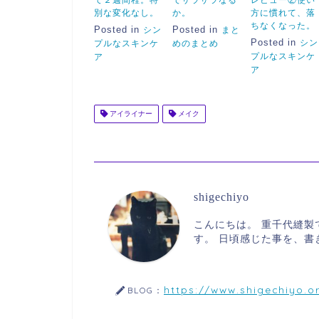
て２週間程。特
でサラサラなる
レビュー②使い
別な変化なし。
か。
方に慣れて、落
ちなくなった。
Posted in
Posted in
シン
まと
Posted in
シン
プルなスキンケ
めのまとめ
プルなスキンケ
ア
ア
アイライナー
メイク
shigechiyo
こんにちは。 重千代縫
す。 日頃感じた事を、
https://www.shigechiyo.o
BLOG：