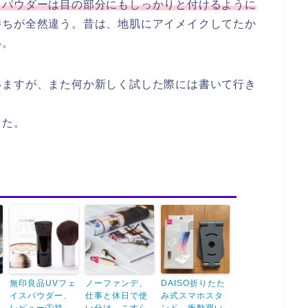
スパウダーは目の部分にもしっかりと付けるように
持ちが全然違う。昔は、地肌にアイメイクしてたか
い。
いますが、また何か新しく試した際には書いて行き
した。
ェ
無印良品UVフェ
ノーファンデ、
DAISO折りたた
イスパウダー、
仕事と休日で使
み式スマホスタ