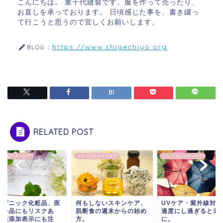
こんにちは。 重千代縫製です。服を作って売ったり、
お直しを承っております。 日頃感じた事を、書き綴っ
て行こうと思うので宜しくお願いします。
https://www.shigechiyo.org
BLOG：
RELATED POST
プルなスキンケア
シンプルなスキンケア
シンプルなスキンケア
ーガニック化粧品、医
何もしないスキンケア、
UVケア・紫外線対策
部外品にもリスクあ
肌断食の週末からの始め
過度にし過ぎると老
。無添加表示にも注
方。
に。