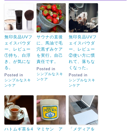
無印良品UVフ
サウナの直後
無印良品UVフ
ェイスパウダ
に、馬油で毛
ェイスパウダ
ー、レビュー
穴黒ずみケア
ー、レビュー
①持ち、白浮
を実行。自己
②使い方に慣
き、が気にな
責任です。
れて、落ちな
る。
くなった。
Posted in
シンプルなスキ
Posted in
Posted in
ンケア
シンプルなスキ
シンプルなスキ
ンケア
ンケア
ハトムギ茶を4
マミヤン ア
「メディアを