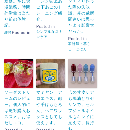
勤務。常に現
ニング④上あ
ン１２０作っ
場業務、時間
ご下あごのト
た際の失敗
外労働は当た
レーニング紹
談。帯の裁断
り前の体験
介。
間違いは思っ
記。
たより影響大
Posted in
だった。
シンプルなスキ
雑談
Posted in
ンケア
Posted in
家計簿・暮ら
し・ごはん
ソーダストリ
マミヤン ア
爪の甘皮ケア
ームのレビュ
ロエキス。顔
も馬油とワセ
ー。個人的に
や手はもちろ
リンで。セル
は絶対購入お
ん、ヘアワッ
フジェルネイ
ススメ。お得
クスとしても
ルもキレイに
だしエコ。
使えます。
見えて、長持
ち。