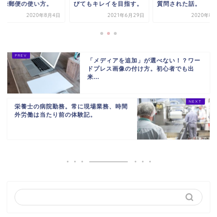
記録郵便の使い方。
びてもキレイを目指す。
質問された話。
2020年8月4日
2021年6月29日
2020年8
「メディアを追加」が選べない！？ワー
ドプレス画像の付け方。初心者でも出
来...
栄養士の病院勤務。常に現場業務、時間
外労働は当たり前の体験記。