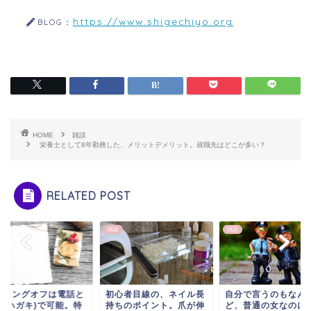
https://www.shigechiyo.org
BLOG：
HOME
雑談
栄養士として8年勤務した、メリットデメリット。就職先はどこが多い？
RELATED POST
雑談
雑談
ーリングオフは電話と
初心者目線の、ネイル長
自分で言うのもなん
面(ハガキ)で可能。特
持ちのポイント。爪が伸
ど、普通の女なのに